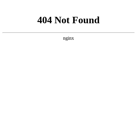
网站地图
购物车
0
我的购物车
共
0
件商品，共计
0
去购物车结算
最新公告
未读消息 :
忽略
查看全部
帮助中心
首页
域名注册
虚拟主机
云服务器
VPS主机