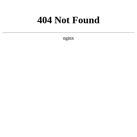
网站地图
购物车
0
我的购物车
共
0
件商品，共计
0
去购物车结算
最新公告
未读消息 :
忽略
查看全部
帮助中心
首页
域名注册
虚拟主机
云服务器
VPS主机