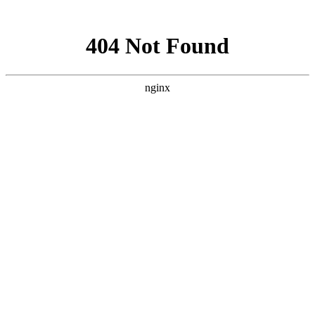
网站地图
购物车
0
我的购物车
共
0
件商品，共计
0
去购物车结算
最新公告
未读消息 :
忽略
查看全部
帮助中心
首页
域名注册
虚拟主机
云服务器
VPS主机