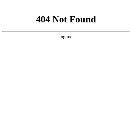
网站地图
购物车
0
我的购物车
共
0
件商品，共计
0
去购物车结算
最新公告
未读消息 :
忽略
查看全部
帮助中心
首页
域名注册
虚拟主机
云服务器
VPS主机