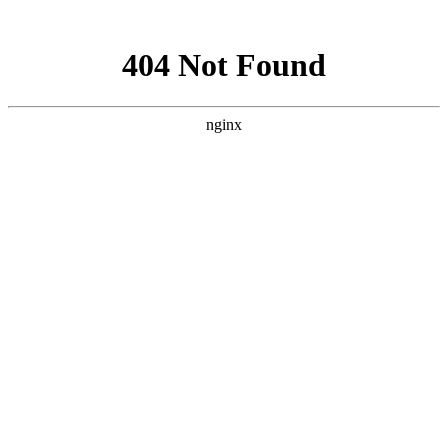
网站地图
购物车
0
我的购物车
共
0
件商品，共计
0
去购物车结算
最新公告
未读消息 :
忽略
查看全部
帮助中心
首页
域名注册
虚拟主机
云服务器
VPS主机